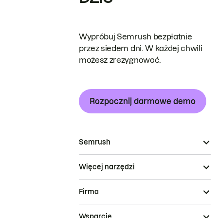
Wypróbuj Semrush bezpłatnie
przez siedem dni. W każdej chwili
możesz zrezygnować.
Rozpocznij darmowe demo
Semrush
Więcej narzędzi
Firma
Wsparcie