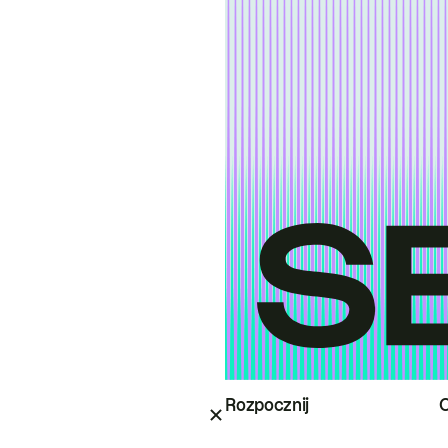
Rozpocznij
O