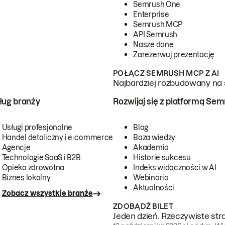
Semrush One
Enterprise
Semrush MCP
API Semrush
Nasze dane
Zarezerwuj prezentację
POŁĄCZ SEMRUSH MCP Z AI
Najbardziej rozbudowany na 
ug branży
Rozwijaj się z platformą Se
Usługi profesjonalne
Blog
Handel detaliczny i e-commerce
Baza wiedzy
Agencje
Akademia
Technologie SaaS i B2B
Historie sukcesu
Opieka zdrowotna
Indeks widoczności w AI
Biznes lokalny
Webinaria
Aktualności
Zobacz wszystkie branże
ZDOBĄDŹ BILET
Jeden dzień. Rzeczywiste str