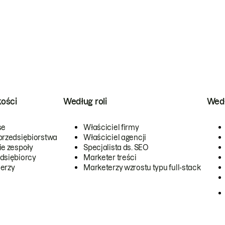
kości
Według roli
Wedł
se
Właściciel firmy
przedsiębiorstwa
Właściciel agencji
ie zespoły
Specjalista ds. SEO
dsiębiorcy
Marketer treści
erzy
Marketerzy wzrostu typu full-stack