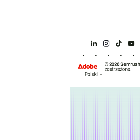
© 2026 Semrush
zastrzeżone.
Polski