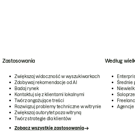
Zastosowania
Według wiel
Zwiększaj widoczność w wyszukiwarkach
Enterpri
Zdobywaj rekomendacje od AI
Średnie 
Badaj rynek
Niewielk
Kontaktuj się z klientami lokalnymi
Soloprze
Twórz angażujące treści
Freelanc
Rozwiązuj problemy techniczne w witrynie
Agencje
Zwiększaj autorytet poza witryną
Twórz strategie dla klientów
Zobacz wszystkie zastosowania