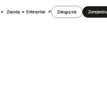
Zasoby
Enterprise
Zaloguj się
Zarejestru