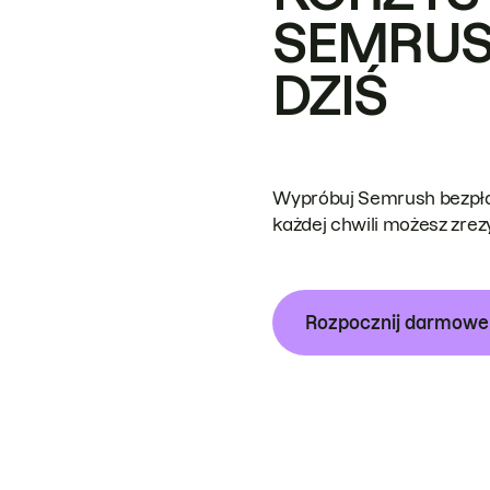
SEMRUS
DZIŚ
Wypróbuj Semrush bezpłat
każdej chwili możesz zre
Rozpocznij darmow