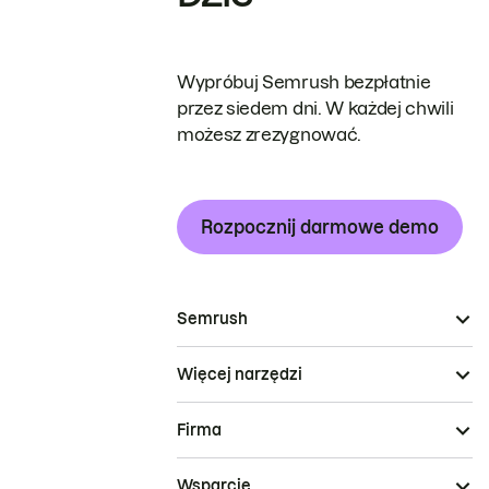
Wypróbuj Semrush bezpłatnie
przez siedem dni. W każdej chwili
możesz zrezygnować.
Rozpocznij darmowe demo
Semrush
Więcej narzędzi
Firma
Wsparcie