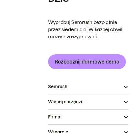
Wypróbuj Semrush bezpłatnie
przez siedem dni. W każdej chwili
możesz zrezygnować.
Rozpocznij darmowe demo
Semrush
Więcej narzędzi
Firma
Wsparcie