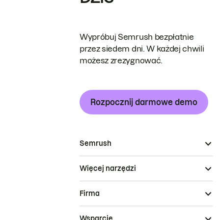
Wypróbuj Semrush bezpłatnie
przez siedem dni. W każdej chwili
możesz zrezygnować.
Rozpocznij darmowe demo
Semrush
Więcej narzędzi
Firma
Wsparcie