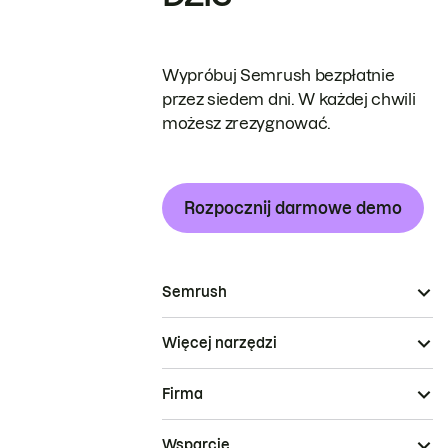
Wypróbuj Semrush bezpłatnie
przez siedem dni. W każdej chwili
możesz zrezygnować.
Rozpocznij darmowe demo
Semrush
Więcej narzędzi
Firma
Wsparcie