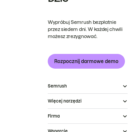
Wypróbuj Semrush bezpłatnie
przez siedem dni. W każdej chwili
możesz zrezygnować.
Rozpocznij darmowe demo
Semrush
Więcej narzędzi
Firma
Wsparcie