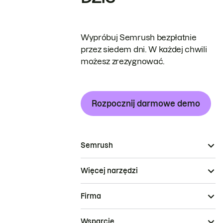
Wypróbuj Semrush bezpłatnie
przez siedem dni. W każdej chwili
możesz zrezygnować.
Rozpocznij darmowe demo
Semrush
Więcej narzędzi
Firma
Wsparcie