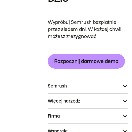
Wypróbuj Semrush bezpłatnie
przez siedem dni. W każdej chwili
możesz zrezygnować.
Rozpocznij darmowe demo
Semrush
Więcej narzędzi
Firma
Wsparcie