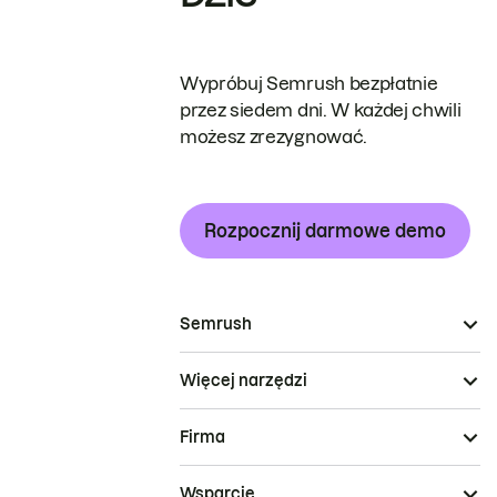
Wypróbuj Semrush bezpłatnie
przez siedem dni. W każdej chwili
możesz zrezygnować.
Rozpocznij darmowe demo
Semrush
Więcej narzędzi
Firma
Wsparcie