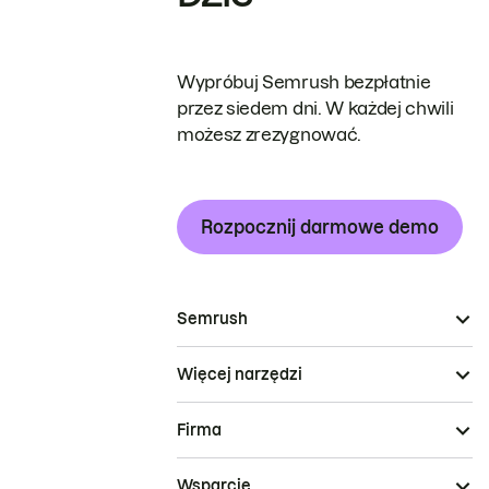
Wypróbuj Semrush bezpłatnie
przez siedem dni. W każdej chwili
możesz zrezygnować.
Rozpocznij darmowe demo
Semrush
Więcej narzędzi
Firma
Wsparcie