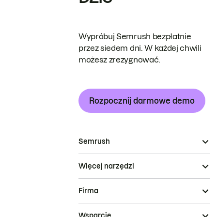
Wypróbuj Semrush bezpłatnie
przez siedem dni. W każdej chwili
możesz zrezygnować.
Rozpocznij darmowe demo
Semrush
Więcej narzędzi
Firma
Wsparcie