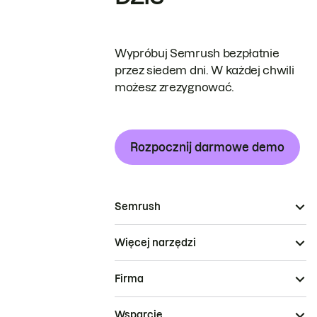
Wypróbuj Semrush bezpłatnie
przez siedem dni. W każdej chwili
możesz zrezygnować.
Rozpocznij darmowe demo
Semrush
Więcej narzędzi
Firma
Wsparcie