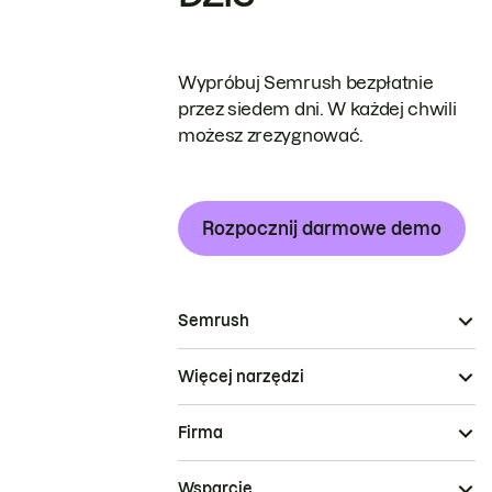
Wypróbuj Semrush bezpłatnie
przez siedem dni. W każdej chwili
możesz zrezygnować.
Rozpocznij darmowe demo
Semrush
Więcej narzędzi
Firma
Wsparcie