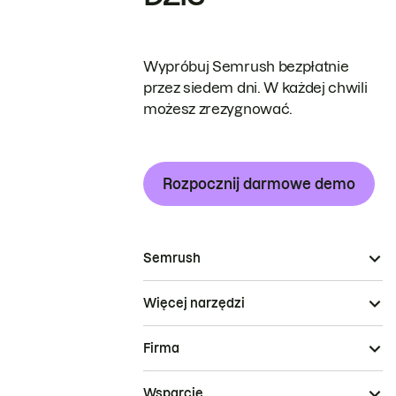
Wypróbuj Semrush bezpłatnie
przez siedem dni. W każdej chwili
możesz zrezygnować.
Rozpocznij darmowe demo
Semrush
Więcej narzędzi
Firma
Wsparcie