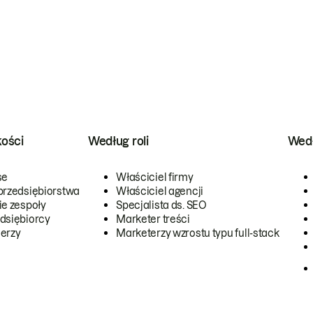
kości
Według roli
Wedł
se
Właściciel firmy
przedsiębiorstwa
Właściciel agencji
ie zespoły
Specjalista ds. SEO
dsiębiorcy
Marketer treści
erzy
Marketerzy wzrostu typu full-stack