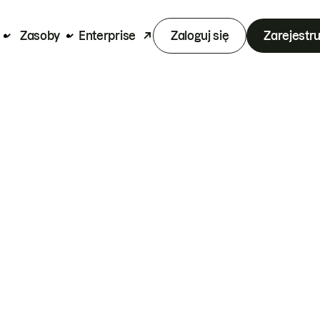
Zasoby
Enterprise
Zaloguj się
Zarejestru