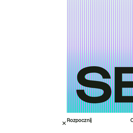
Rozpocznij
O