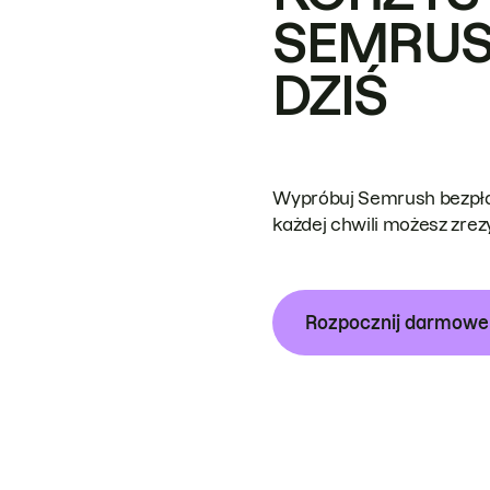
SEMRUS
DZIŚ
Wypróbuj Semrush bezpłat
każdej chwili możesz zre
Rozpocznij darmow