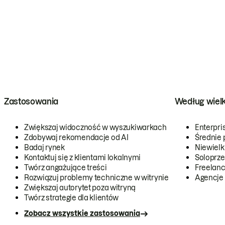
Zastosowania
Według wiel
Zwiększaj widoczność w wyszukiwarkach
Enterpri
Zdobywaj rekomendacje od AI
Średnie 
Badaj rynek
Niewielk
Kontaktuj się z klientami lokalnymi
Soloprze
Twórz angażujące treści
Freelanc
Rozwiązuj problemy techniczne w witrynie
Agencje
Zwiększaj autorytet poza witryną
Twórz strategie dla klientów
Zobacz wszystkie zastosowania