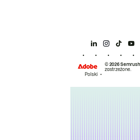
© 2026 Semrush
zastrzeżone.
Polski