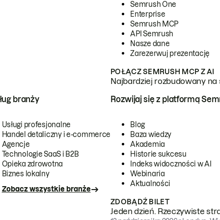
Semrush One
Enterprise
Semrush MCP
API Semrush
Nasze dane
Zarezerwuj prezentację
POŁĄCZ SEMRUSH MCP Z AI
Najbardziej rozbudowany na 
ug branży
Rozwijaj się z platformą Se
Usługi profesjonalne
Blog
Handel detaliczny i e-commerce
Baza wiedzy
Agencje
Akademia
Technologie SaaS i B2B
Historie sukcesu
Opieka zdrowotna
Indeks widoczności w AI
Biznes lokalny
Webinaria
Aktualności
Zobacz wszystkie branże
ZDOBĄDŹ BILET
Jeden dzień. Rzeczywiste str