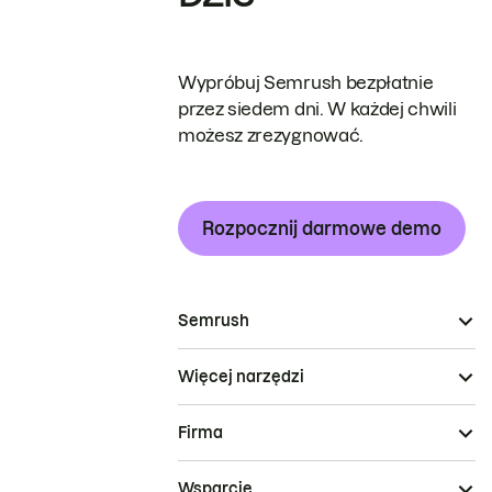
Wypróbuj Semrush bezpłatnie
przez siedem dni. W każdej chwili
możesz zrezygnować.
Rozpocznij darmowe demo
Semrush
Więcej narzędzi
Firma
Wsparcie