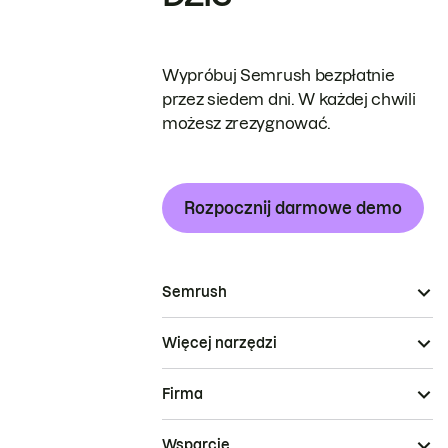
Wypróbuj Semrush bezpłatnie
przez siedem dni. W każdej chwili
możesz zrezygnować.
Rozpocznij darmowe demo
Semrush
Więcej narzędzi
Firma
Wsparcie