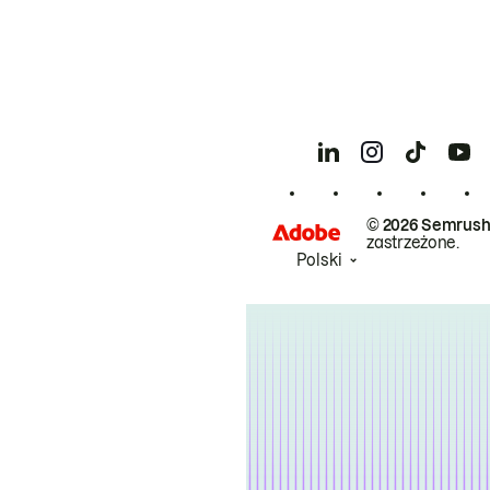
© 2026 Semrush
zastrzeżone.
Polski