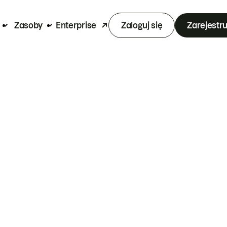
Zasoby
Enterprise
Zaloguj się
Zarejestru