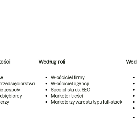
kości
Według roli
Wedł
se
Właściciel firmy
przedsiębiorstwa
Właściciel agencji
ie zespoły
Specjalista ds. SEO
dsiębiorcy
Marketer treści
erzy
Marketerzy wzrostu typu full-stack