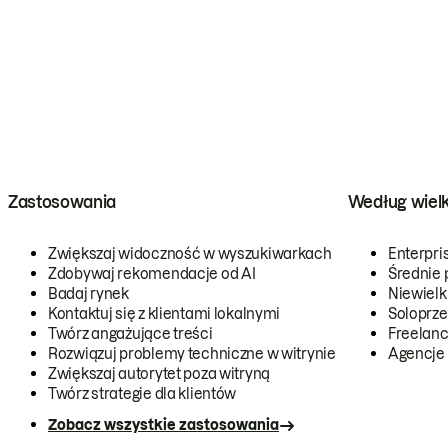
Zastosowania
Według wiel
Zwiększaj widoczność w wyszukiwarkach
Enterpri
Zdobywaj rekomendacje od AI
Średnie 
Badaj rynek
Niewielk
Kontaktuj się z klientami lokalnymi
Soloprze
Twórz angażujące treści
Freelanc
Rozwiązuj problemy techniczne w witrynie
Agencje
Zwiększaj autorytet poza witryną
Twórz strategie dla klientów
Zobacz wszystkie zastosowania