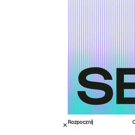
Rozpocznij
O