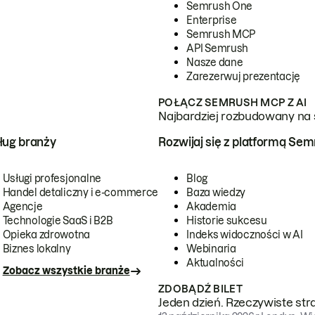
Semrush One
Enterprise
Semrush MCP
API Semrush
Nasze dane
Zarezerwuj prezentację
POŁĄCZ SEMRUSH MCP Z AI
Najbardziej rozbudowany na 
ug branży
Rozwijaj się z platformą Se
Usługi profesjonalne
Blog
Handel detaliczny i e-commerce
Baza wiedzy
Agencje
Akademia
Technologie SaaS i B2B
Historie sukcesu
Opieka zdrowotna
Indeks widoczności w AI
Biznes lokalny
Webinaria
Aktualności
Zobacz wszystkie branże
ZDOBĄDŹ BILET
Jeden dzień. Rzeczywiste str