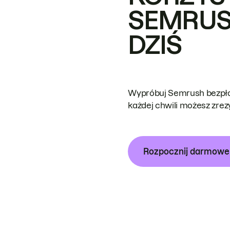
SEMRUS
DZIŚ
Wypróbuj Semrush bezpłat
każdej chwili możesz zre
Rozpocznij darmow