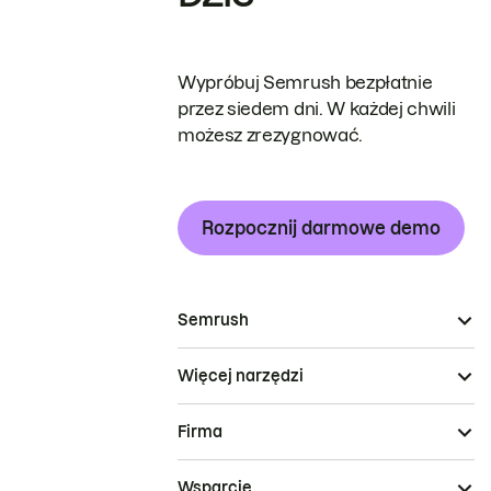
Wypróbuj Semrush bezpłatnie
przez siedem dni. W każdej chwili
możesz zrezygnować.
Rozpocznij darmowe demo
Semrush
Więcej narzędzi
Firma
Wsparcie