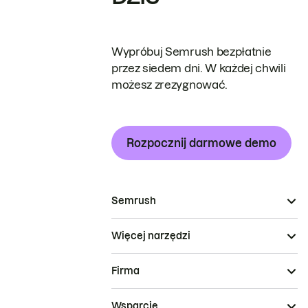
Wypróbuj Semrush bezpłatnie
przez siedem dni. W każdej chwili
możesz zrezygnować.
Rozpocznij darmowe demo
Semrush
Więcej narzędzi
Firma
Wsparcie