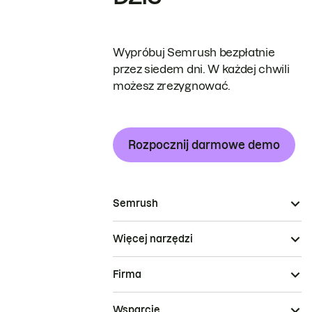
Wypróbuj Semrush bezpłatnie
przez siedem dni. W każdej chwili
możesz zrezygnować.
Rozpocznij darmowe demo
Semrush
Więcej narzędzi
Firma
Wsparcie