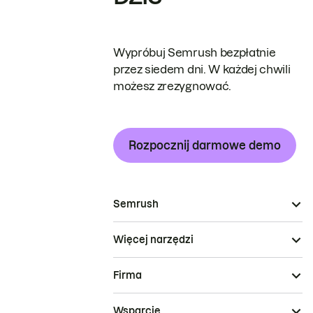
Wypróbuj Semrush bezpłatnie
przez siedem dni. W każdej chwili
możesz zrezygnować.
Rozpocznij darmowe demo
Semrush
Więcej narzędzi
Firma
Wsparcie