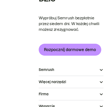
Wypróbuj Semrush bezpłatnie
przez siedem dni. W każdej chwili
możesz zrezygnować.
Rozpocznij darmowe demo
Semrush
Więcej narzędzi
Firma
Wsparcie