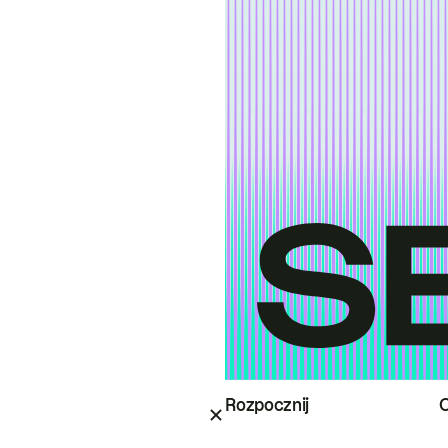
Rozpocznij
O