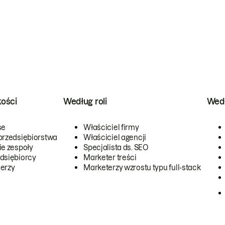
kości
Według roli
Wedł
se
Właściciel firmy
przedsiębiorstwa
Właściciel agencji
ie zespoły
Specjalista ds. SEO
dsiębiorcy
Marketer treści
erzy
Marketerzy wzrostu typu full-stack