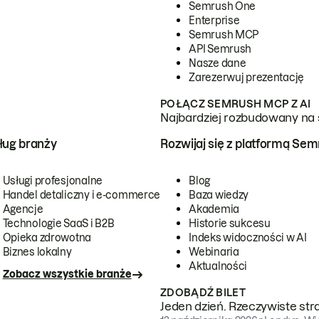
Semrush One
Enterprise
Semrush MCP
API Semrush
Nasze dane
Zarezerwuj prezentację
POŁĄCZ SEMRUSH MCP Z AI
Najbardziej rozbudowany na 
ug branży
Rozwijaj się z platformą Se
Usługi profesjonalne
Blog
Handel detaliczny i e-commerce
Baza wiedzy
Agencje
Akademia
Technologie SaaS i B2B
Historie sukcesu
Opieka zdrowotna
Indeks widoczności w AI
Biznes lokalny
Webinaria
Aktualności
Zobacz wszystkie branże
ZDOBĄDŹ BILET
Jeden dzień. Rzeczywiste str