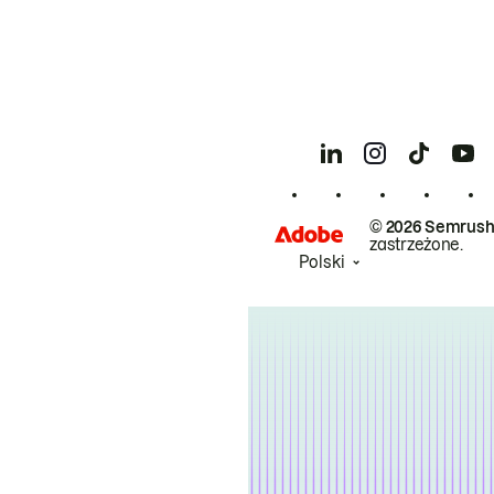
© 2026 Semrush
zastrzeżone.
Polski