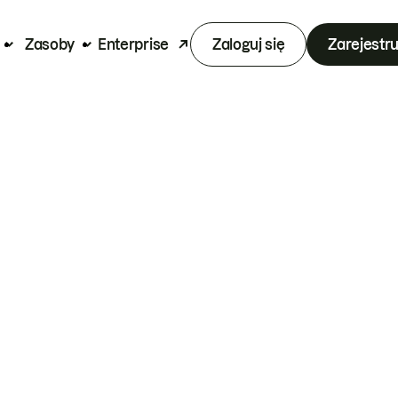
Zasoby
Enterprise
Zaloguj się
Zarejestru