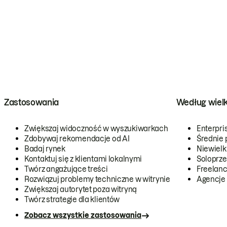
Zastosowania
Według wiel
Zwiększaj widoczność w wyszukiwarkach
Enterpri
Zdobywaj rekomendacje od AI
Średnie 
Badaj rynek
Niewielk
Kontaktuj się z klientami lokalnymi
Soloprze
Twórz angażujące treści
Freelanc
Rozwiązuj problemy techniczne w witrynie
Agencje
Zwiększaj autorytet poza witryną
Twórz strategie dla klientów
Zobacz wszystkie zastosowania