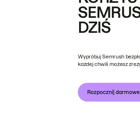
SEMRUS
DZIŚ
Wypróbuj Semrush bezpłat
każdej chwili możesz zre
Rozpocznij darmow