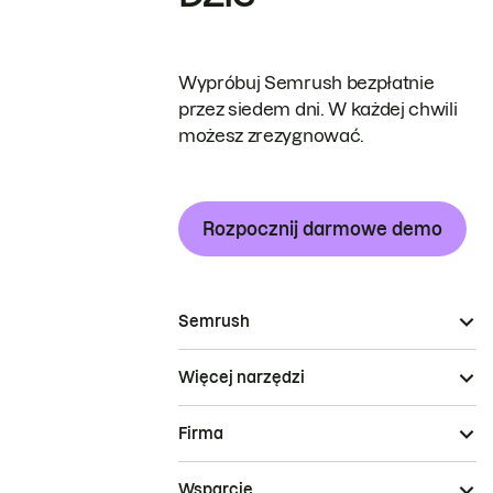
Wypróbuj Semrush bezpłatnie
przez siedem dni. W każdej chwili
możesz zrezygnować.
Rozpocznij darmowe demo
Semrush
Więcej narzędzi
Firma
Wsparcie