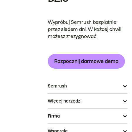
Wypróbuj Semrush bezpłatnie
przez siedem dni. W każdej chwili
możesz zrezygnować.
Rozpocznij darmowe demo
Semrush
Więcej narzędzi
Firma
Wsparcie