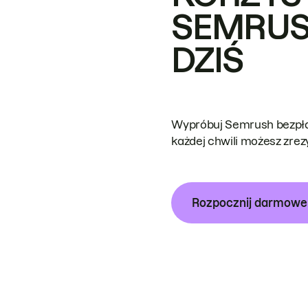
SEMRUS
DZIŚ
Wypróbuj Semrush bezpłat
każdej chwili możesz zre
Rozpocznij darmow