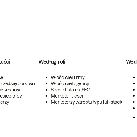
kości
Według roli
Wedł
se
Właściciel firmy
przedsiębiorstwa
Właściciel agencji
ie zespoły
Specjalista ds. SEO
dsiębiorcy
Marketer treści
erzy
Marketerzy wzrostu typu full-stack