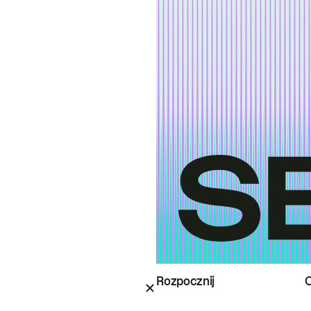
Rozpocznij
O