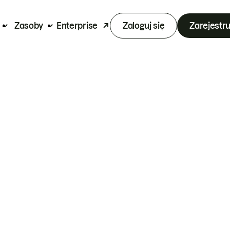
Zasoby
Enterprise
Zaloguj się
Zarejestru