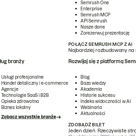
Semrush One
Enterprise
Semrush MCP
API Semrush
Nasze dane
Zarezerwuj prezentację
POŁĄCZ SEMRUSH MCP Z AI
Najbardziej rozbudowany na 
ug branży
Rozwijaj się z platformą Se
Usługi profesjonalne
Blog
Handel detaliczny i e-commerce
Baza wiedzy
Agencje
Akademia
Technologie SaaS i B2B
Historie sukcesu
Opieka zdrowotna
Indeks widoczności w AI
Biznes lokalny
Webinaria
Aktualności
Zobacz wszystkie branże
ZDOBĄDŹ BILET
Jeden dzień. Rzeczywiste str