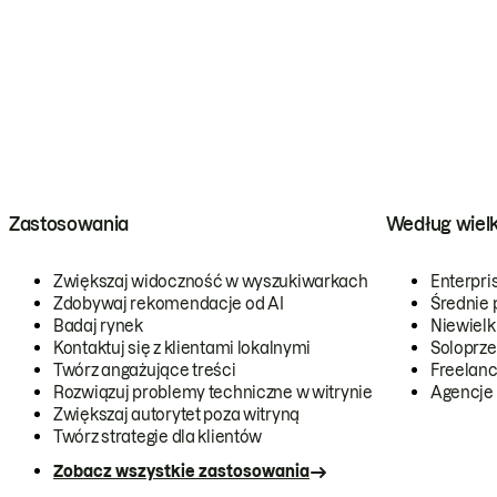
Zastosowania
Według wiel
Zwiększaj widoczność w wyszukiwarkach
Enterpri
Zdobywaj rekomendacje od AI
Średnie 
Badaj rynek
Niewielk
Kontaktuj się z klientami lokalnymi
Soloprze
Twórz angażujące treści
Freelanc
Rozwiązuj problemy techniczne w witrynie
Agencje
Zwiększaj autorytet poza witryną
Twórz strategie dla klientów
Zobacz wszystkie zastosowania