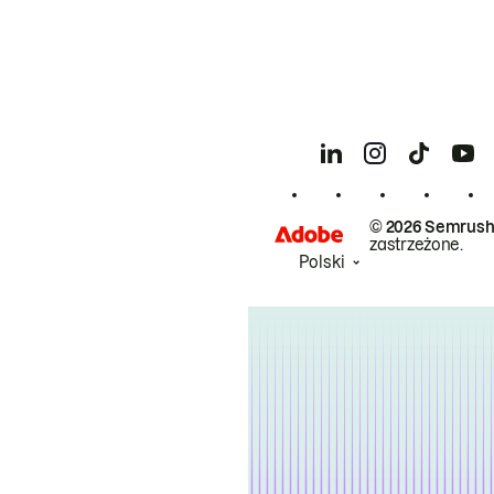
© 2026 Semrush
zastrzeżone.
Polski