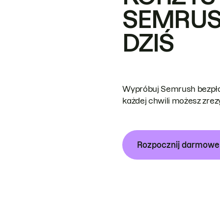
SEMRUS
DZIŚ
Wypróbuj Semrush bezpłat
każdej chwili możesz zre
Rozpocznij darmow