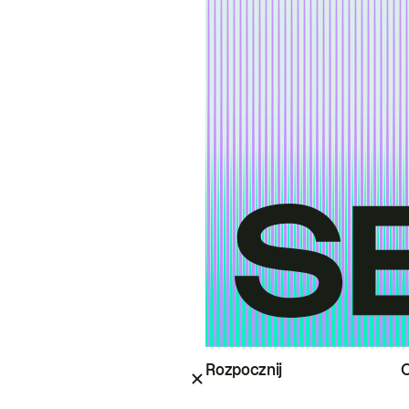
Rozpocznij
O