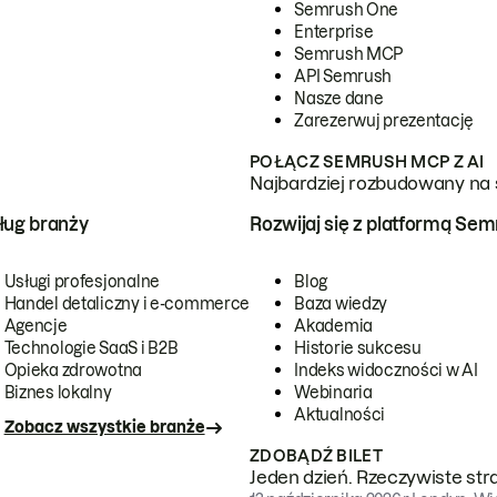
Semrush One
Enterprise
Semrush MCP
API Semrush
Nasze dane
Zarezerwuj prezentację
POŁĄCZ SEMRUSH MCP Z AI
Najbardziej rozbudowany na 
ug branży
Rozwijaj się z platformą Se
Usługi profesjonalne
Blog
Handel detaliczny i e-commerce
Baza wiedzy
Agencje
Akademia
Technologie SaaS i B2B
Historie sukcesu
Opieka zdrowotna
Indeks widoczności w AI
Biznes lokalny
Webinaria
Aktualności
Zobacz wszystkie branże
ZDOBĄDŹ BILET
Jeden dzień. Rzeczywiste str