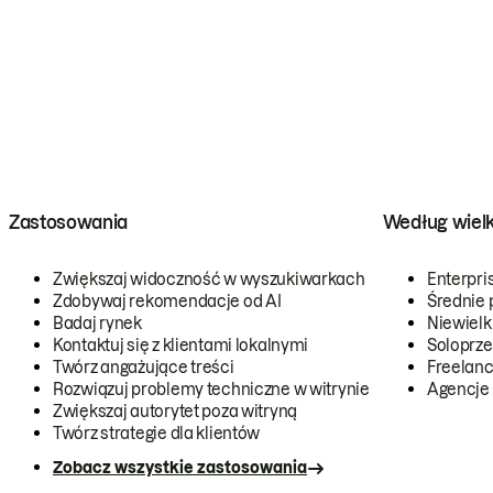
Zastosowania
Według wiel
Zwiększaj widoczność w wyszukiwarkach
Enterpri
Zdobywaj rekomendacje od AI
Średnie 
Badaj rynek
Niewielk
Kontaktuj się z klientami lokalnymi
Soloprze
Twórz angażujące treści
Freelanc
Rozwiązuj problemy techniczne w witrynie
Agencje
Zwiększaj autorytet poza witryną
Twórz strategie dla klientów
Zobacz wszystkie zastosowania