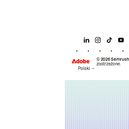
© 2026 Semrush
zastrzeżone.
Polski