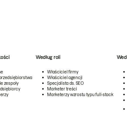
kości
Według roli
Wedł
se
Właściciel firmy
przedsiębiorstwa
Właściciel agencji
ie zespoły
Specjalista ds. SEO
dsiębiorcy
Marketer treści
erzy
Marketerzy wzrostu typu full-stack