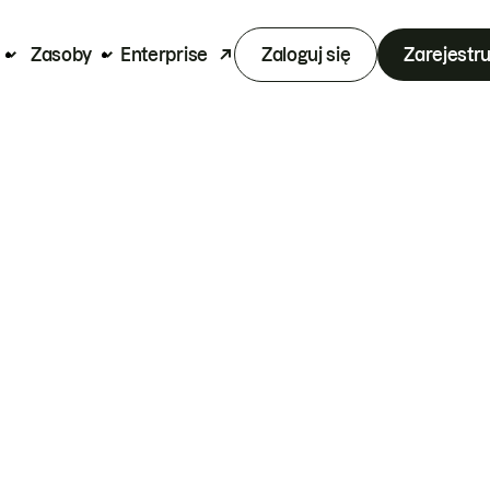
Zasoby
Enterprise
Zaloguj się
Zarejestru