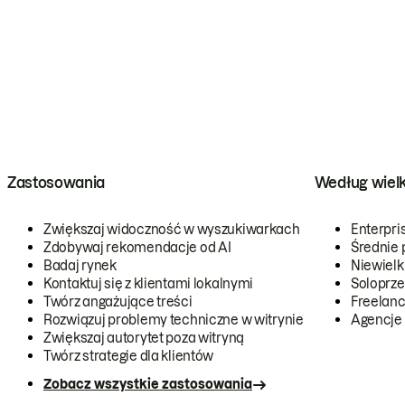
Zastosowania
Według wiel
Zwiększaj widoczność w wyszukiwarkach
Enterpri
Zdobywaj rekomendacje od AI
Średnie 
Badaj rynek
Niewielk
Kontaktuj się z klientami lokalnymi
Soloprze
Twórz angażujące treści
Freelanc
Rozwiązuj problemy techniczne w witrynie
Agencje
Zwiększaj autorytet poza witryną
Twórz strategie dla klientów
Zobacz wszystkie zastosowania