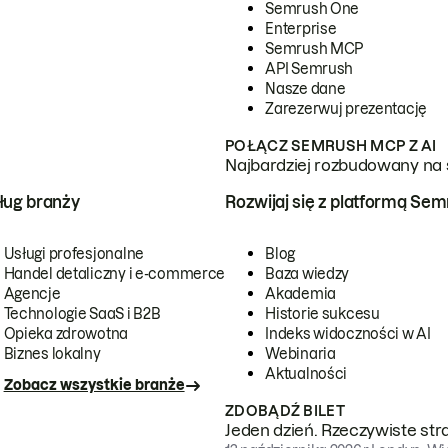
Semrush One
Enterprise
Semrush MCP
API Semrush
Nasze dane
Zarezerwuj prezentację
POŁĄCZ SEMRUSH MCP Z AI
Najbardziej rozbudowany na 
ug branży
Rozwijaj się z platformą Se
Usługi profesjonalne
Blog
Handel detaliczny i e-commerce
Baza wiedzy
Agencje
Akademia
Technologie SaaS i B2B
Historie sukcesu
Opieka zdrowotna
Indeks widoczności w AI
Biznes lokalny
Webinaria
Aktualności
Zobacz wszystkie branże
ZDOBĄDŹ BILET
Jeden dzień. Rzeczywiste str