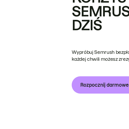
SEMRUS
DZIŚ
Wypróbuj Semrush bezpłat
każdej chwili możesz zre
Rozpocznij darmow