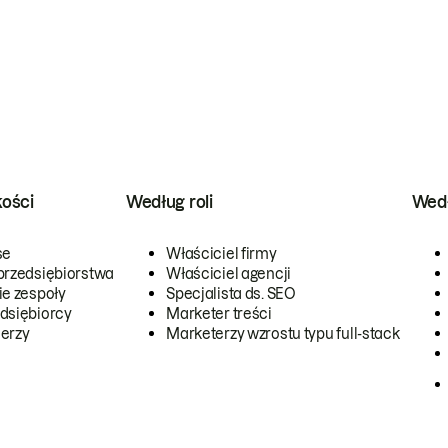
kości
Według roli
Wedł
se
Właściciel firmy
przedsiębiorstwa
Właściciel agencji
ie zespoły
Specjalista ds. SEO
dsiębiorcy
Marketer treści
erzy
Marketerzy wzrostu typu full-stack