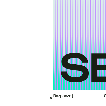
Rozpocznij
O