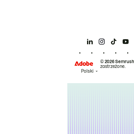
© 2026 Semrush
zastrzeżone.
Polski