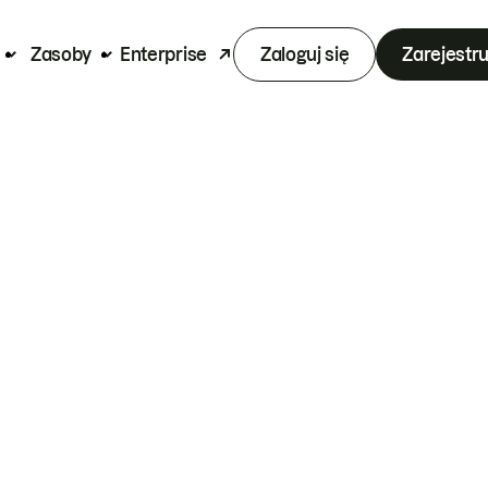
Zasoby
Enterprise
Zaloguj się
Zarejestru