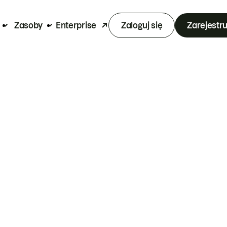
Zasoby
Enterprise
Zaloguj się
Zarejestru