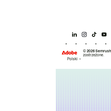
© 2026 Semrush
zastrzeżone.
Polski