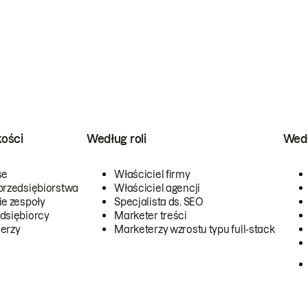
kości
Według roli
Wedł
se
Właściciel firmy
przedsiębiorstwa
Właściciel agencji
ie zespoły
Specjalista ds. SEO
dsiębiorcy
Marketer treści
erzy
Marketerzy wzrostu typu full-stack