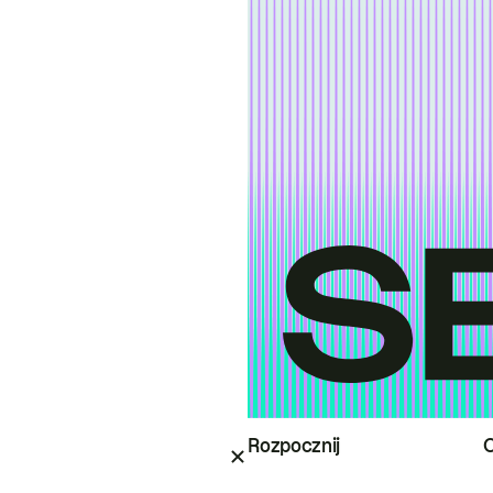
Rozpocznij
O