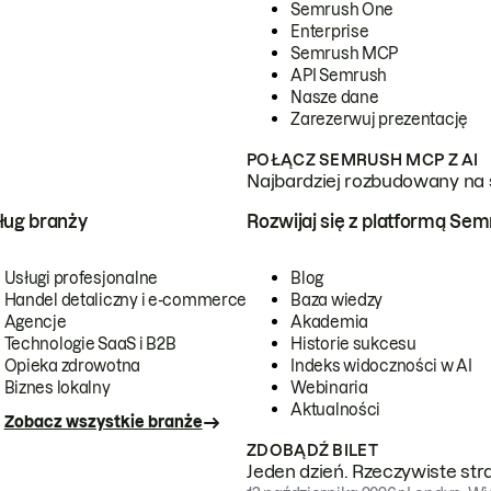
Semrush One
Enterprise
Semrush MCP
API Semrush
Nasze dane
Zarezerwuj prezentację
POŁĄCZ SEMRUSH MCP Z AI
Najbardziej rozbudowany na 
ug branży
Rozwijaj się z platformą Se
Usługi profesjonalne
Blog
Handel detaliczny i e-commerce
Baza wiedzy
Agencje
Akademia
Technologie SaaS i B2B
Historie sukcesu
Opieka zdrowotna
Indeks widoczności w AI
Biznes lokalny
Webinaria
Aktualności
Zobacz wszystkie branże
ZDOBĄDŹ BILET
Jeden dzień. Rzeczywiste str