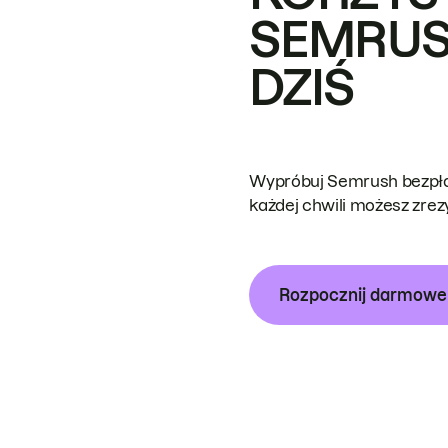
SEMRUS
DZIŚ
Wypróbuj Semrush bezpłat
każdej chwili możesz zre
Rozpocznij darmow