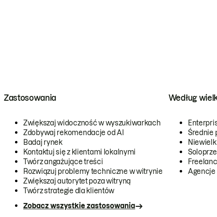
Zastosowania
Według wiel
Zwiększaj widoczność w wyszukiwarkach
Enterpri
Zdobywaj rekomendacje od AI
Średnie 
Badaj rynek
Niewielk
Kontaktuj się z klientami lokalnymi
Soloprze
Twórz angażujące treści
Freelanc
Rozwiązuj problemy techniczne w witrynie
Agencje
Zwiększaj autorytet poza witryną
Twórz strategie dla klientów
Zobacz wszystkie zastosowania