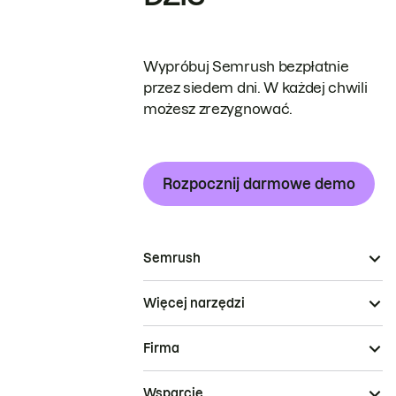
Wypróbuj Semrush bezpłatnie
przez siedem dni. W każdej chwili
możesz zrezygnować.
Rozpocznij darmowe demo
Semrush
Więcej narzędzi
Firma
Wsparcie