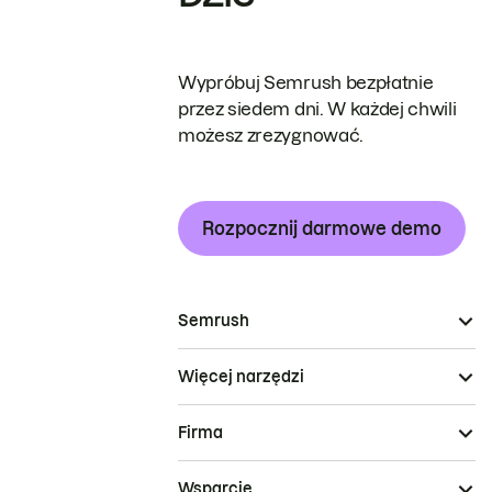
Wypróbuj Semrush bezpłatnie
przez siedem dni. W każdej chwili
możesz zrezygnować.
Rozpocznij darmowe demo
Semrush
Więcej narzędzi
Firma
Wsparcie