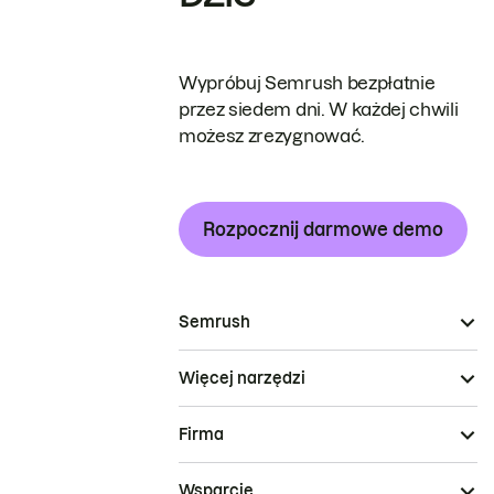
Wypróbuj Semrush bezpłatnie
przez siedem dni. W każdej chwili
możesz zrezygnować.
Rozpocznij darmowe demo
Semrush
Więcej narzędzi
Firma
Wsparcie