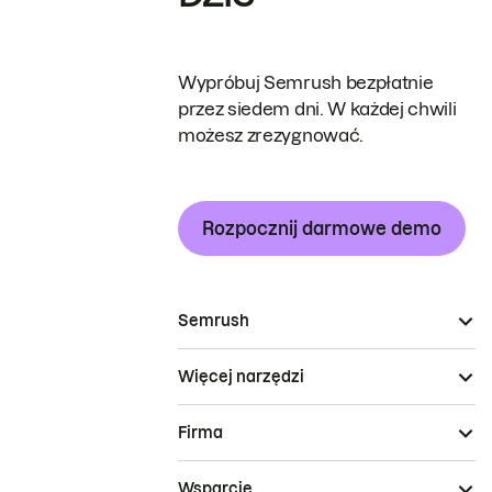
Wypróbuj Semrush bezpłatnie
przez siedem dni. W każdej chwili
możesz zrezygnować.
Rozpocznij darmowe demo
Semrush
Więcej narzędzi
Firma
Wsparcie