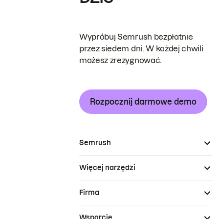
Wypróbuj Semrush bezpłatnie
przez siedem dni. W każdej chwili
możesz zrezygnować.
Rozpocznij darmowe demo
Semrush
Więcej narzędzi
Firma
Wsparcie