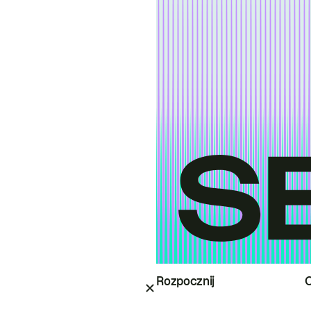
Rozpocznij
O