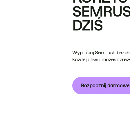
SEMRUS
DZIŚ
Wypróbuj Semrush bezpłat
każdej chwili możesz zre
Rozpocznij darmow