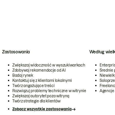
Zastosowania
Według wiel
Zwiększaj widoczność w wyszukiwarkach
Enterpri
Zdobywaj rekomendacje od AI
Średnie 
Badaj rynek
Niewielk
Kontaktuj się z klientami lokalnymi
Soloprze
Twórz angażujące treści
Freelanc
Rozwiązuj problemy techniczne w witrynie
Agencje
Zwiększaj autorytet poza witryną
Twórz strategie dla klientów
Zobacz wszystkie zastosowania