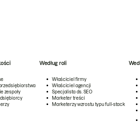
kości
Według roli
Wedł
se
Właściciel firmy
przedsiębiorstwa
Właściciel agencji
ie zespoły
Specjalista ds. SEO
dsiębiorcy
Marketer treści
erzy
Marketerzy wzrostu typu full-stack