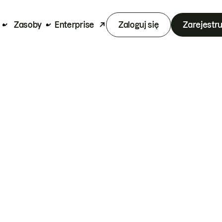
Zasoby
Enterprise
Zaloguj się
Zarejestru