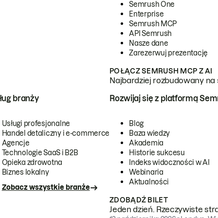
Semrush One
Enterprise
Semrush MCP
API Semrush
Nasze dane
Zarezerwuj prezentację
POŁĄCZ SEMRUSH MCP Z AI
Najbardziej rozbudowany na 
ug branży
Rozwijaj się z platformą Se
Usługi profesjonalne
Blog
Handel detaliczny i e-commerce
Baza wiedzy
Agencje
Akademia
Technologie SaaS i B2B
Historie sukcesu
Opieka zdrowotna
Indeks widoczności w AI
Biznes lokalny
Webinaria
Aktualności
Zobacz wszystkie branże
ZDOBĄDŹ BILET
Jeden dzień. Rzeczywiste str