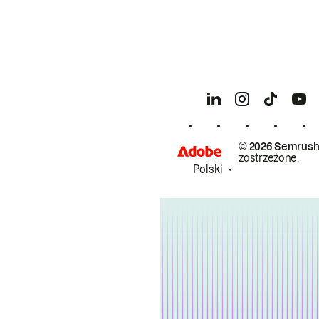
© 2026 Semrush
zastrzeżone.
Polski