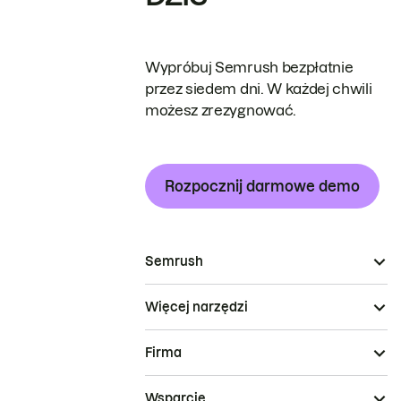
Wypróbuj Semrush bezpłatnie
przez siedem dni. W każdej chwili
możesz zrezygnować.
Rozpocznij darmowe demo
Semrush
Więcej narzędzi
Firma
Wsparcie