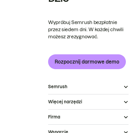
Wypróbuj Semrush bezpłatnie
przez siedem dni. W każdej chwili
możesz zrezygnować.
Rozpocznij darmowe demo
Semrush
Więcej narzędzi
Firma
Wsparcie