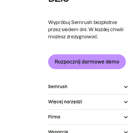
Wypróbuj Semrush bezpłatnie
przez siedem dni. W każdej chwili
możesz zrezygnować.
Rozpocznij darmowe demo
Semrush
Więcej narzędzi
Firma
Wsparcie