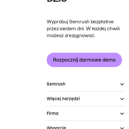
Wypróbuj Semrush bezpłatnie
przez siedem dni. W każdej chwili
możesz zrezygnować.
Rozpocznij darmowe demo
Semrush
Więcej narzędzi
Firma
Wsparcie