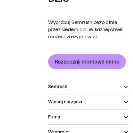
Wypróbuj Semrush bezpłatnie
przez siedem dni. W każdej chwili
możesz zrezygnować.
Rozpocznij darmowe demo
Semrush
Więcej narzędzi
Firma
Wsparcie