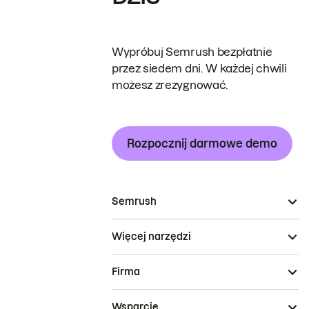
Wypróbuj Semrush bezpłatnie
przez siedem dni. W każdej chwili
możesz zrezygnować.
Rozpocznij darmowe demo
Semrush
Więcej narzędzi
Firma
Wsparcie