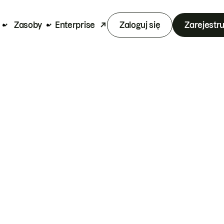
Zasoby
Enterprise
Zaloguj się
Zarejestru