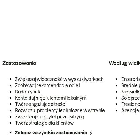
Zastosowania
Według wiel
Zwiększaj widoczność w wyszukiwarkach
Enterpri
Zdobywaj rekomendacje od AI
Średnie 
Badaj rynek
Niewielk
Kontaktuj się z klientami lokalnymi
Soloprze
Twórz angażujące treści
Freelanc
Rozwiązuj problemy techniczne w witrynie
Agencje
Zwiększaj autorytet poza witryną
Twórz strategie dla klientów
Zobacz wszystkie zastosowania