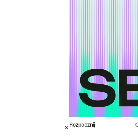
Rozpocznij
O