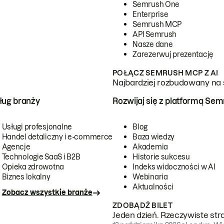
Semrush One
Enterprise
Semrush MCP
API Semrush
Nasze dane
Zarezerwuj prezentację
POŁĄCZ SEMRUSH MCP Z AI
Najbardziej rozbudowany na 
ug branży
Rozwijaj się z platformą Se
Usługi profesjonalne
Blog
Handel detaliczny i e-commerce
Baza wiedzy
Agencje
Akademia
Technologie SaaS i B2B
Historie sukcesu
Opieka zdrowotna
Indeks widoczności w AI
Biznes lokalny
Webinaria
Aktualności
Zobacz wszystkie branże
ZDOBĄDŹ BILET
Jeden dzień. Rzeczywiste str