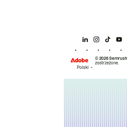
© 2026 Semrush
zastrzeżone.
Polski