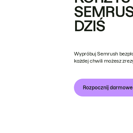
SEMRUS
DZIŚ
Wypróbuj Semrush bezpłat
każdej chwili możesz zre
Rozpocznij darmow