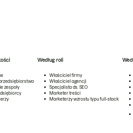
kości
Według roli
Wedł
se
Właściciel firmy
przedsiębiorstwa
Właściciel agencji
ie zespoły
Specjalista ds. SEO
dsiębiorcy
Marketer treści
erzy
Marketerzy wzrostu typu full-stack