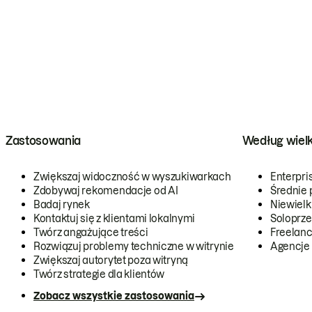
Zastosowania
Według wiel
Zwiększaj widoczność w wyszukiwarkach
Enterpri
Zdobywaj rekomendacje od AI
Średnie 
Badaj rynek
Niewielk
Kontaktuj się z klientami lokalnymi
Soloprze
Twórz angażujące treści
Freelanc
Rozwiązuj problemy techniczne w witrynie
Agencje
Zwiększaj autorytet poza witryną
Twórz strategie dla klientów
Zobacz wszystkie zastosowania