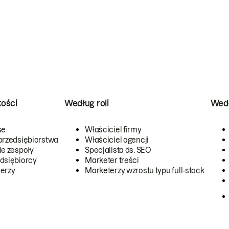
kości
Według roli
Wedł
se
Właściciel firmy
przedsiębiorstwa
Właściciel agencji
ie zespoły
Specjalista ds. SEO
dsiębiorcy
Marketer treści
erzy
Marketerzy wzrostu typu full-stack