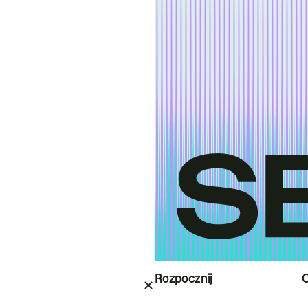
Rozpocznij
O