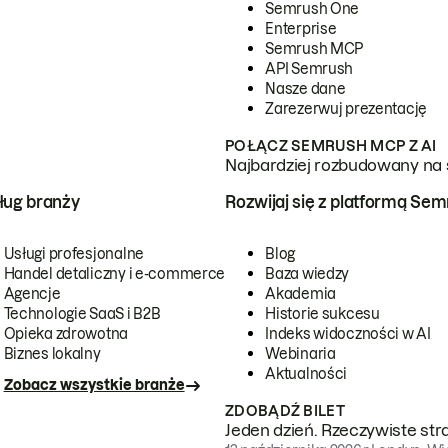
Semrush One
Enterprise
Semrush MCP
API Semrush
Nasze dane
Zarezerwuj prezentację
POŁĄCZ SEMRUSH MCP Z AI
Najbardziej rozbudowany na 
ug branży
Rozwijaj się z platformą Se
Usługi profesjonalne
Blog
Handel detaliczny i e-commerce
Baza wiedzy
Agencje
Akademia
Technologie SaaS i B2B
Historie sukcesu
Opieka zdrowotna
Indeks widoczności w AI
Biznes lokalny
Webinaria
Aktualności
Zobacz wszystkie branże
ZDOBĄDŹ BILET
Jeden dzień. Rzeczywiste str