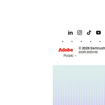
© 2026 Semrush
zastrzeżone.
Polski