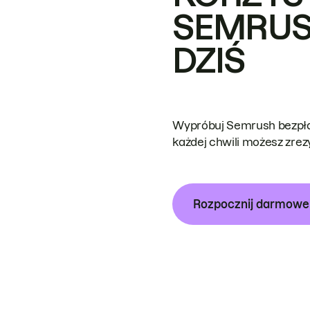
SEMRUS
DZIŚ
Wypróbuj Semrush bezpłat
każdej chwili możesz zre
Rozpocznij darmow