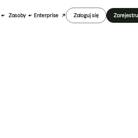
Zasoby
Enterprise
Zaloguj się
Zarejestru