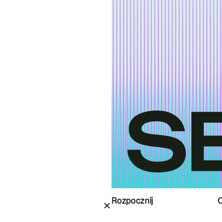
Rozpocznij
O