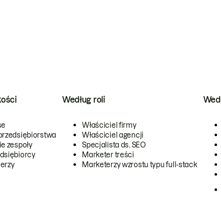
kości
Według roli
Wedł
se
Właściciel firmy
przedsiębiorstwa
Właściciel agencji
ie zespoły
Specjalista ds. SEO
dsiębiorcy
Marketer treści
erzy
Marketerzy wzrostu typu full-stack