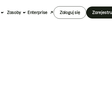
Zasoby
Enterprise
Zaloguj się
Zarejestru