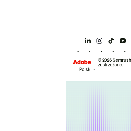
© 2026 Semrush
zastrzeżone.
Polski