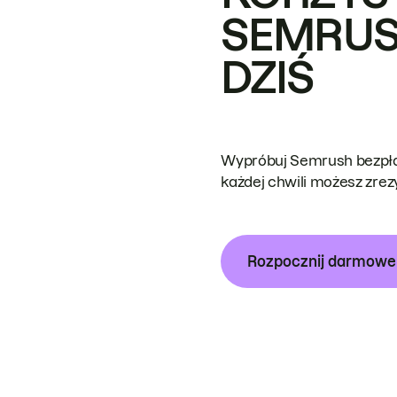
SEMRUS
DZIŚ
Wypróbuj Semrush bezpłat
każdej chwili możesz zre
Rozpocznij darmow