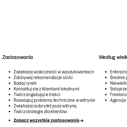
Zastosowania
Według wiel
Zwiększaj widoczność w wyszukiwarkach
Enterpri
Zdobywaj rekomendacje od AI
Średnie 
Badaj rynek
Niewielk
Kontaktuj się z klientami lokalnymi
Soloprze
Twórz angażujące treści
Freelanc
Rozwiązuj problemy techniczne w witrynie
Agencje
Zwiększaj autorytet poza witryną
Twórz strategie dla klientów
Zobacz wszystkie zastosowania