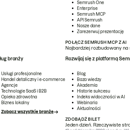
Semrush One
Enterprise
Semrush MCP
API Semrush
Nasze dane
Zarezerwuj prezentację
POŁĄCZ SEMRUSH MCP Z AI
Najbardziej rozbudowany na 
ug branży
Rozwijaj się z platformą Se
Usługi profesjonalne
Blog
Handel detaliczny i e-commerce
Baza wiedzy
Agencje
Akademia
Technologie SaaS i B2B
Historie sukcesu
Opieka zdrowotna
Indeks widoczności w AI
Biznes lokalny
Webinaria
Aktualności
Zobacz wszystkie branże
ZDOBĄDŹ BILET
Jeden dzień. Rzeczywiste str