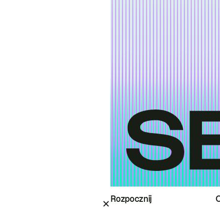
Rozpocznij
O