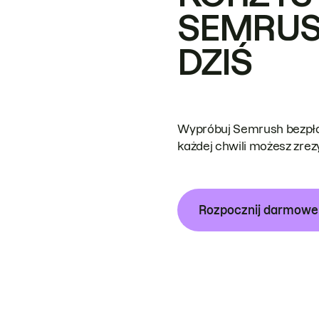
SEMRUS
DZIŚ
Wypróbuj Semrush bezpłat
każdej chwili możesz zre
Rozpocznij darmow