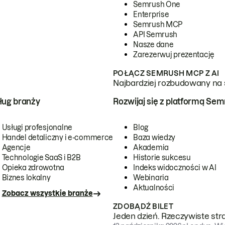
Semrush One
Enterprise
Semrush MCP
API Semrush
Nasze dane
Zarezerwuj prezentację
POŁĄCZ SEMRUSH MCP Z AI
Najbardziej rozbudowany na 
ug branży
Rozwijaj się z platformą Se
Usługi profesjonalne
Blog
Handel detaliczny i e-commerce
Baza wiedzy
Agencje
Akademia
Technologie SaaS i B2B
Historie sukcesu
Opieka zdrowotna
Indeks widoczności w AI
Biznes lokalny
Webinaria
Aktualności
Zobacz wszystkie branże
ZDOBĄDŹ BILET
Jeden dzień. Rzeczywiste str