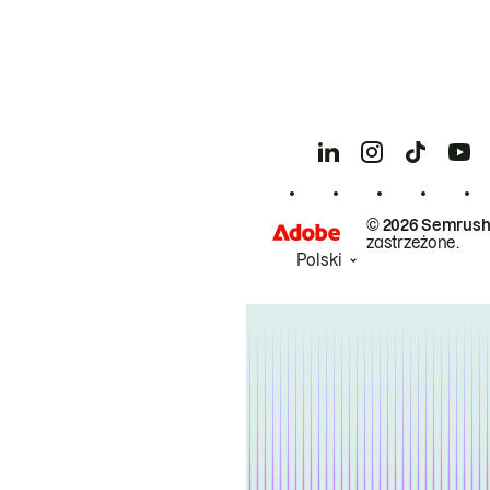
© 2026 Semrush
zastrzeżone.
Polski