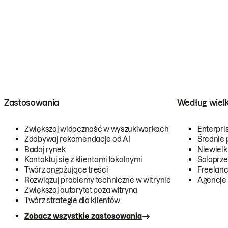
Zastosowania
Według wiel
Zwiększaj widoczność w wyszukiwarkach
Enterpri
Zdobywaj rekomendacje od AI
Średnie 
Badaj rynek
Niewielk
Kontaktuj się z klientami lokalnymi
Soloprze
Twórz angażujące treści
Freelanc
Rozwiązuj problemy techniczne w witrynie
Agencje
Zwiększaj autorytet poza witryną
Twórz strategie dla klientów
Zobacz wszystkie zastosowania