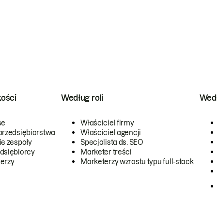
kości
Według roli
Wedł
se
Właściciel firmy
przedsiębiorstwa
Właściciel agencji
ie zespoły
Specjalista ds. SEO
dsiębiorcy
Marketer treści
erzy
Marketerzy wzrostu typu full-stack