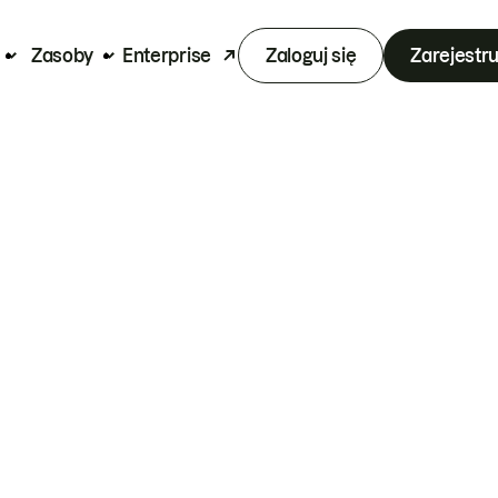
Zasoby
Enterprise
Zaloguj się
Zarejestru