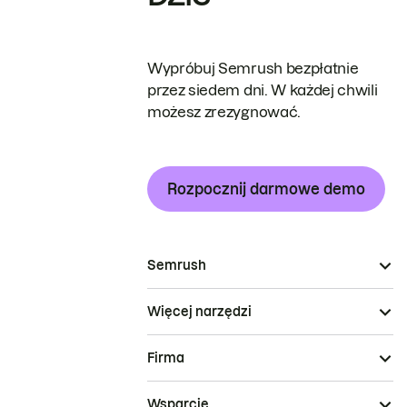
Wypróbuj Semrush bezpłatnie
przez siedem dni. W każdej chwili
możesz zrezygnować.
Rozpocznij darmowe demo
Semrush
Więcej narzędzi
Firma
Wsparcie