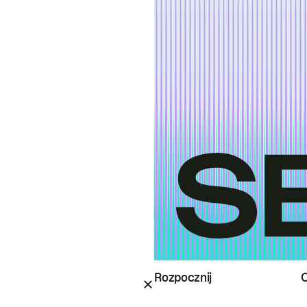
Rozpocznij
O