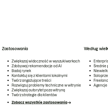
Zastosowania
Według wiel
Zwiększaj widoczność w wyszukiwarkach
Enterpri
Zdobywaj rekomendacje od AI
Średnie 
Badaj rynek
Niewielk
Kontaktuj się z klientami lokalnymi
Soloprze
Twórz angażujące treści
Freelanc
Rozwiązuj problemy techniczne w witrynie
Agencje
Zwiększaj autorytet poza witryną
Twórz strategie dla klientów
Zobacz wszystkie zastosowania