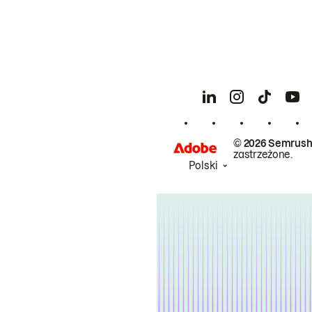
© 2026 Semrush
zastrzeżone.
Polski