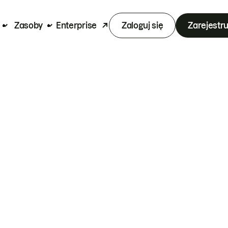
Zasoby
Enterprise
Zaloguj się
Zarejestru