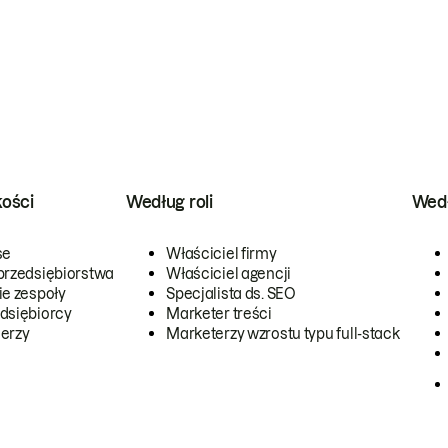
kości
Według roli
Wedł
se
Właściciel firmy
przedsiębiorstwa
Właściciel agencji
ie zespoły
Specjalista ds. SEO
dsiębiorcy
Marketer treści
erzy
Marketerzy wzrostu typu full-stack