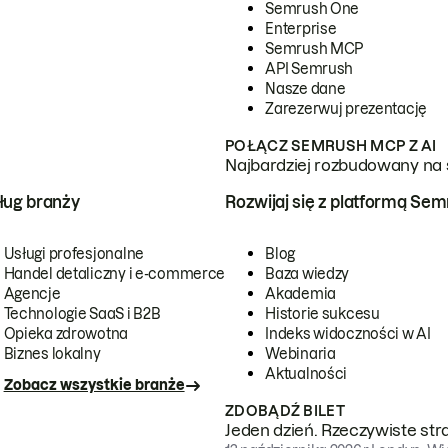
Semrush One
Enterprise
Semrush MCP
API Semrush
Nasze dane
Zarezerwuj prezentację
POŁĄCZ SEMRUSH MCP Z AI
Najbardziej rozbudowany na 
ug branży
Rozwijaj się z platformą Se
Usługi profesjonalne
Blog
Handel detaliczny i e-commerce
Baza wiedzy
Agencje
Akademia
Technologie SaaS i B2B
Historie sukcesu
Opieka zdrowotna
Indeks widoczności w AI
Biznes lokalny
Webinaria
Aktualności
Zobacz wszystkie branże
ZDOBĄDŹ BILET
Jeden dzień. Rzeczywiste str