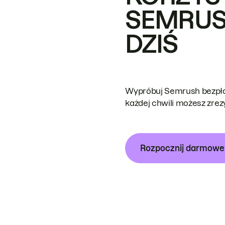
SEMRUS
DZIŚ
Wypróbuj Semrush bezpłat
każdej chwili możesz zre
Rozpocznij darmow