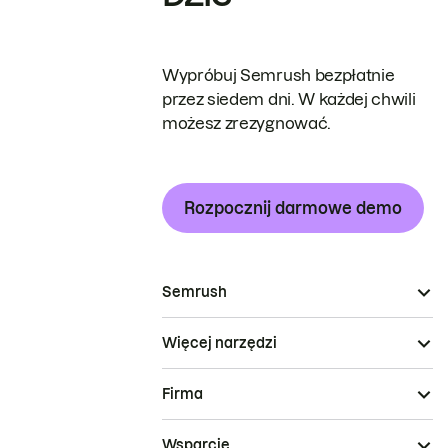
Wypróbuj Semrush bezpłatnie
przez siedem dni. W każdej chwili
możesz zrezygnować.
Rozpocznij darmowe demo
Semrush
Więcej narzędzi
Firma
Wsparcie